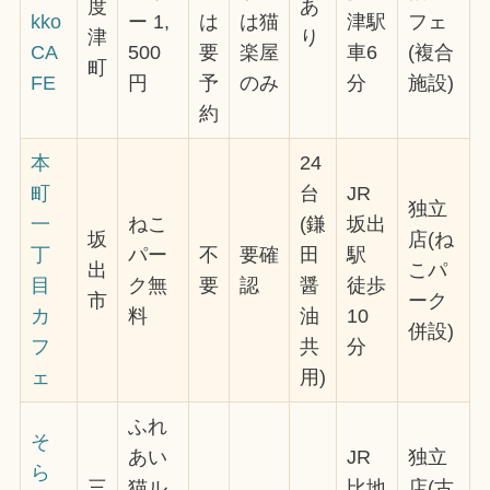
度
あ
kko
ー 1,
は
は猫
津駅
フェ
津
り
CA
500
要
楽屋
車6
(複合
町
FE
円
予
のみ
分
施設)
約
本
24
町
台
JR
独立
一
ねこ
(鎌
坂出
坂
店(ね
丁
パー
不
要確
田
駅
出
こパ
目
ク無
要
認
醤
徒歩
市
ーク
カ
料
油
10
併設)
フ
共
分
ェ
用)
ふれ
そ
あい
JR
独立
ら
三
猫ル
比地
店(古