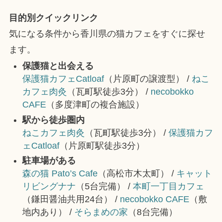
目的別クイックリンク
気になる条件から香川県の猫カフェをすぐに探せ
ます。
保護猫と出会える
保護猫カフェCatloaf
（片原町の譲渡型） /
ねこ
カフェ肉灸
（瓦町駅徒歩3分） /
necobokko
CAFE
（多度津町の複合施設）
駅から徒歩圏内
ねこカフェ肉灸
（瓦町駅徒歩3分） /
保護猫カフ
ェCatloaf
（片原町駅徒歩3分）
駐車場がある
森の猫 Pato’s Cafe
（高松市木太町） /
キャット
リビングナナ
（5台完備） /
本町一丁目カフェ
（鎌田醤油共用24台） /
necobokko CAFE
（敷
地内あり） /
そらまめの家
（8台完備）