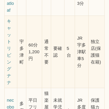
atlo
3分
af
キ
ャ
ッ
JR
ト
宇
通
独立
60分
宇多
リ
多
常
要確
5
店(保
1,200
津駅
ビ
津
不
認
台
護猫
円
車5
ン
町
要
在籍)
分
グ
ナ
ナ
猫
nec
平日
楽
未就
JR
保護
多
obo
フリ
屋
学児
多度
猫カ