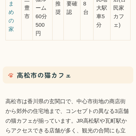
ま
推
要確
8
豊
ーム
大駅
民家
め
奨
認
台
市
60分
車5
カフ
の
500
分
ェ)
家
円
高松市の猫カフェ
高松市は香川県の玄関口で、中心市街地の商店街
から郊外の住宅地まで、コンセプトの異なる3店舗
の猫カフェが揃っています。JR高松駅や瓦町駅か
らアクセスできる店舗が多く、観光の合間にも立