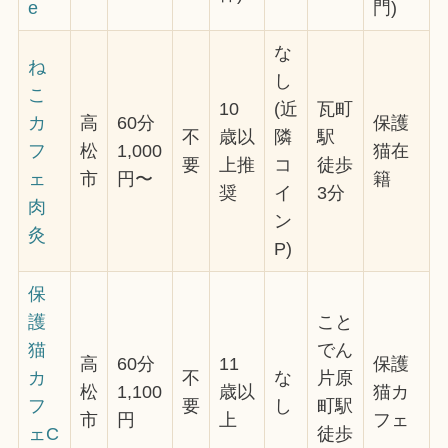
e
門)
な
ね
し
こ
10
(近
瓦町
カ
高
60分
保護
不
歳以
隣
駅
フ
松
1,000
猫在
要
上推
コ
徒歩
ェ
市
円〜
籍
奨
イ
3分
肉
ン
灸
P)
保
護
こと
猫
でん
高
60分
11
保護
カ
不
な
片原
松
1,100
歳以
猫カ
フ
要
し
町駅
市
円
上
フェ
ェC
徒歩