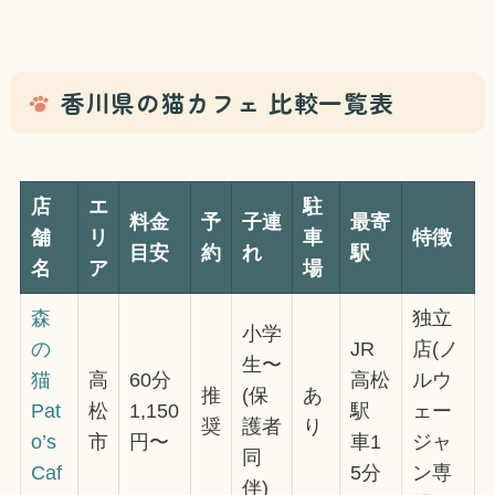
香川県の猫カフェ 比較一覧表
店
エ
駐
料金
予
子連
最寄
舗
リ
車
特徴
目安
約
れ
駅
名
ア
場
森
独立
小学
の
JR
店(ノ
生〜
猫
高
60分
高松
ルウ
推
(保
あ
Pat
松
1,150
駅
ェー
奨
護者
り
o’s
市
円〜
車1
ジャ
同
Caf
5分
ン専
伴)