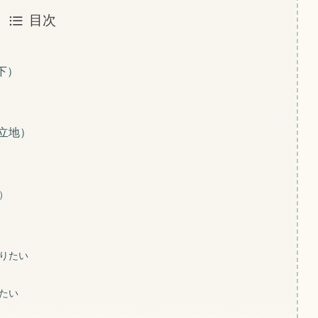
目次
下）
立地）
）
りたい
たい