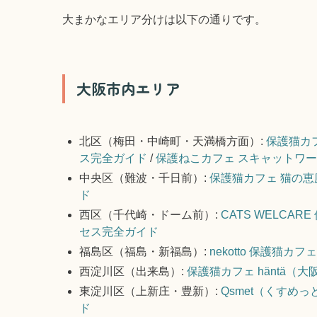
大まかなエリア分けは以下の通りです。
大阪市内エリア
北区（梅田・中崎町・天満橋方面）:
保護猫カ
ス完全ガイド
/
保護ねこカフェ スキャットワ
中央区（難波・千日前）:
保護猫カフェ 猫の
ド
西区（千代崎・ドーム前）:
CATS WELC
セス完全ガイド
福島区（福島・新福島）:
nekotto 保護
西淀川区（出来島）:
保護猫カフェ häntä
東淀川区（上新庄・豊新）:
Qsmet（くすめ
ド