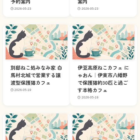
予約案内
案内
2026-05-23
2026-05-23
別邸ねこ処みなみ家 白
伊豆高原ねこカフェ に
馬村北城で営業する譲
ゃおん｜伊東市八幡野
渡型保護猫カフェ
で保護猫約30匹と過ご
す本格カフェ
2026-05-19
2026-05-19