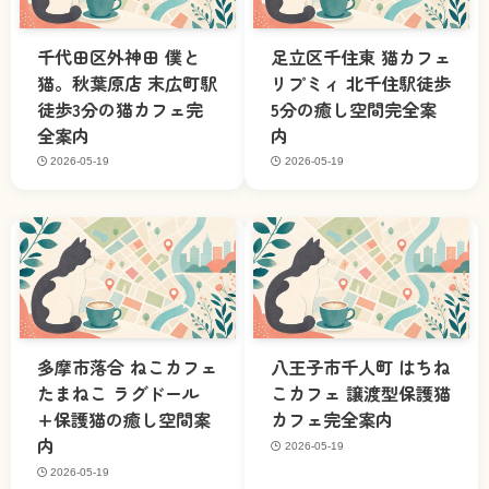
千代田区外神田 僕と
足立区千住東 猫カフェ
猫。秋葉原店 末広町駅
リプミィ 北千住駅徒歩
徒歩3分の猫カフェ完
5分の癒し空間完全案
全案内
内
2026-05-19
2026-05-19
多摩市落合 ねこカフェ
八王子市千人町 はちね
たまねこ ラグドール
こカフェ 譲渡型保護猫
+保護猫の癒し空間案
カフェ完全案内
内
2026-05-19
2026-05-19