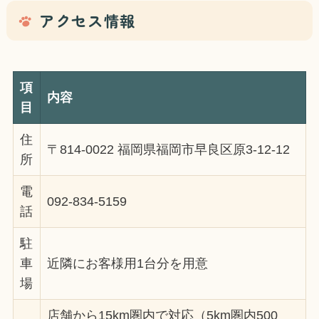
アクセス情報
項
内容
目
住
〒814-0022 福岡県福岡市早良区原3-12-12
所
電
092-834-5159
話
駐
車
近隣にお客様用1台分を用意
場
店舗から15km圏内で対応（5km圏内500