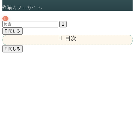
©
猫カフェガイド.
閉じる
目次
閉じる