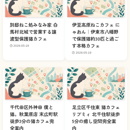
別邸ねこ処みなみ家 白
伊豆高原ねこカフェ に
馬村北城で営業する譲
ゃおん｜伊東市八幡野
渡型保護猫カフェ
で保護猫約30匹と過ご
す本格カフェ
2026-05-19
2026-05-19
千代田区外神田 僕と
足立区千住東 猫カフェ
猫。秋葉原店 末広町駅
リプミィ 北千住駅徒歩
徒歩3分の猫カフェ完
5分の癒し空間完全案
全案内
内