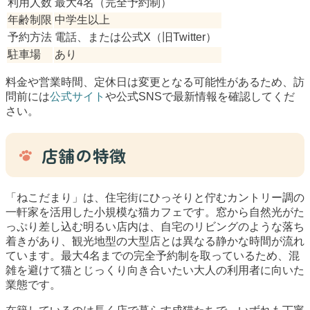
利用人数
最大4名（完全予約制）
年齢制限
中学生以上
予約方法
電話、または公式X（旧Twitter）
駐車場
あり
料金や営業時間、定休日は変更となる可能性があるため、訪
問前には
公式サイト
や公式SNSで最新情報を確認してくだ
さい。
店舗の特徴
「ねこだまり」は、住宅街にひっそりと佇むカントリー調の
一軒家を活用した小規模な猫カフェです。窓から自然光がた
っぷり差し込む明るい店内は、自宅のリビングのような落ち
着きがあり、観光地型の大型店とは異なる静かな時間が流れ
ています。最大4名までの完全予約制を取っているため、混
雑を避けて猫とじっくり向き合いたい大人の利用者に向いた
業態です。