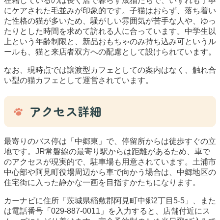
在籍しているのは長く店で暮らす成猫たちで、いずれも丁寧
にケアされた毛並みが印象的です。子猫はおらず、落ち着い
た性格の猫が多いため、騒がしい雰囲気が苦手な人や、ゆっ
たりとした時間を求めて訪れる人に合っています。中学生以
上という年齢制限と、新品おもちゃのみ持ち込み可というル
ールも、猫と来店者双方への配慮として設けられています。
なお、現時点では譲渡型カフェとしての案内はなく、触れ合
い型の猫カフェとして運営されています。
アクセス詳細
最寄りのバス停は「中郷東」で、停留所からは徒歩すぐの立
地です。JR常磐線の最寄り駅からは距離があるため、車で
のアクセスが現実的で、駐車場も用意されています。土浦市
中心部や阿見町役場周辺から車で向かう場合は、中郷地区の
住宅街に入った静かな一画を目指すかたちになります。
カーナビに住所「茨城県稲敷郡阿見町中郷2丁目5-5」、また
は電話番号「029-887-0011」を入力すると、店舗付近にス