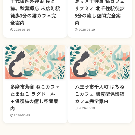
千代田区外神田 僕と
足立区千住東 猫カフェ
猫。秋葉原店 末広町駅
リプミィ 北千住駅徒歩
徒歩3分の猫カフェ完
5分の癒し空間完全案
全案内
内
2026-05-19
2026-05-19
多摩市落合 ねこカフェ
八王子市千人町 はちね
たまねこ ラグドール
こカフェ 譲渡型保護猫
+保護猫の癒し空間案
カフェ完全案内
内
2026-05-19
2026-05-19