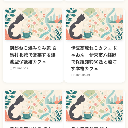
別邸ねこ処みなみ家 白
伊豆高原ねこカフェ に
馬村北城で営業する譲
ゃおん｜伊東市八幡野
渡型保護猫カフェ
で保護猫約30匹と過ご
す本格カフェ
2026-05-19
2026-05-19