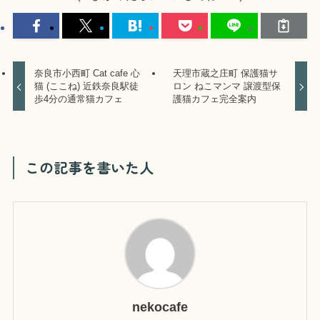
奈良市小西町 Cat cafe 心
天理市蔵之庄町 保護猫サ
猫 (ここね) 近鉄奈良駅徒
ロン ねこマンマ 譲渡型保
歩4分の通常猫カフェ
護猫カフェ完全案内
この記事を書いた人
nekocafe