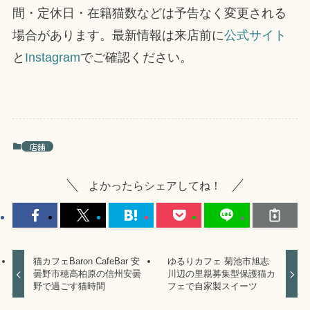
間・定休日・在籍猫数などは予告なく変更される
場合があります。最新情報は来店前に
公式サイト
と
Instagram
でご確認ください。
店舗
よかったらシェアしてね！
猫カフェBaron CafeBar 安
ゆるりカフェ 菊池市旭志
曇野市穂高柏原の信州安曇
川辺の里親募集型保護猫カ
野で過ごす猫時間
フェで自家製スイーツ