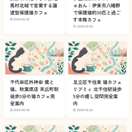
馬村北城で営業する譲
ゃおん｜伊東市八幡野
渡型保護猫カフェ
で保護猫約30匹と過ご
す本格カフェ
2026-05-19
2026-05-19
千代田区外神田 僕と
足立区千住東 猫カフェ
猫。秋葉原店 末広町駅
リプミィ 北千住駅徒歩
徒歩3分の猫カフェ完
5分の癒し空間完全案
全案内
内
2026-05-19
2026-05-19