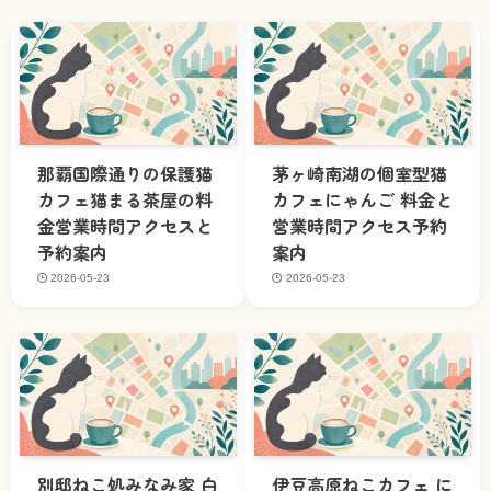
那覇国際通りの保護猫
茅ヶ崎南湖の個室型猫
カフェ猫まる茶屋の料
カフェにゃんご 料金と
金営業時間アクセスと
営業時間アクセス予約
予約案内
案内
2026-05-23
2026-05-23
別邸ねこ処みなみ家 白
伊豆高原ねこカフェ に