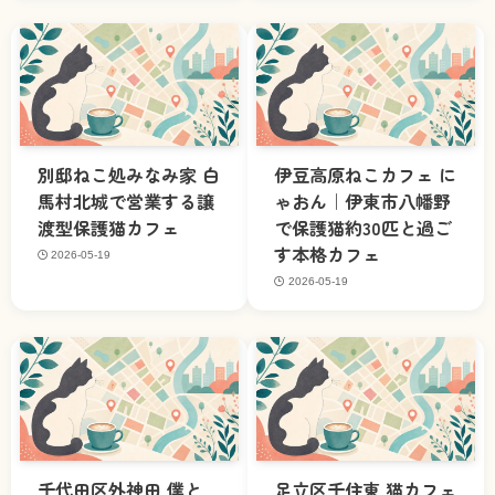
別邸ねこ処みなみ家 白
伊豆高原ねこカフェ に
馬村北城で営業する譲
ゃおん｜伊東市八幡野
渡型保護猫カフェ
で保護猫約30匹と過ご
す本格カフェ
2026-05-19
2026-05-19
千代田区外神田 僕と
足立区千住東 猫カフェ