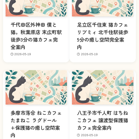
千代田区外神田 僕と
足立区千住東 猫カフェ
猫。秋葉原店 末広町駅
リプミィ 北千住駅徒歩
徒歩3分の猫カフェ完
5分の癒し空間完全案
全案内
内
2026-05-19
2026-05-19
多摩市落合 ねこカフェ
八王子市千人町 はちね
たまねこ ラグドール
こカフェ 譲渡型保護猫
+保護猫の癒し空間案
カフェ完全案内
内
2026-05-19