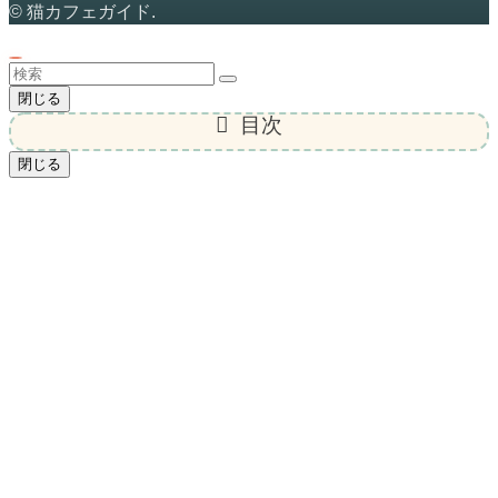
©
猫カフェガイド.
閉じる
目次
閉じる