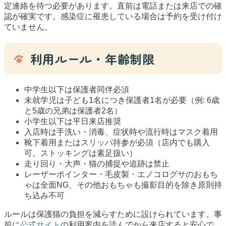
定連絡を待つ必要があります。直前は電話または来店での確
認が確実です。感染症に罹患している場合は予約を受け付け
ていません。
利用ルール・年齢制限
中学生以下は保護者同伴必須
未就学児は子ども1名につき保護者1名が必要（例: 6歳
と5歳の兄弟は保護者2名）
小学生以下は平日来店推奨
入店時は手洗い・消毒、症状時や流行時はマスク着用
靴下着用またはスリッパ持参が必須（店内でも購入
可。ストッキングは素足扱い）
走り回り・大声・猫の捕捉や追跡は禁止
レーザーポインター・毛皮製・エノコログサのおもち
ゃは全面NG、その他おもちゃも撮影目的を除き原則持
ち込み不可
ルールは保護猫の負担を減らすために設けられています。事
前に
公式サイト
の利用案内を読んでから来店すると安心で