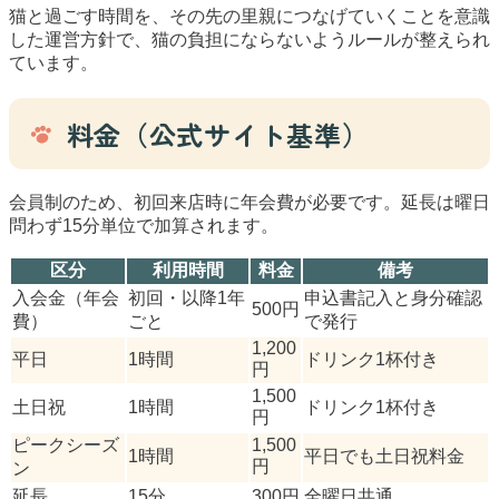
猫と過ごす時間を、その先の里親につなげていくことを意識
した運営方針で、猫の負担にならないようルールが整えられ
ています。
料金（公式サイト基準）
会員制のため、初回来店時に年会費が必要です。延長は曜日
問わず15分単位で加算されます。
区分
利用時間
料金
備考
入会金（年会
初回・以降1年
申込書記入と身分確認
500円
費）
ごと
で発行
1,200
平日
1時間
ドリンク1杯付き
円
1,500
土日祝
1時間
ドリンク1杯付き
円
ピークシーズ
1,500
1時間
平日でも土日祝料金
円
ン
延長
15分
300円
全曜日共通