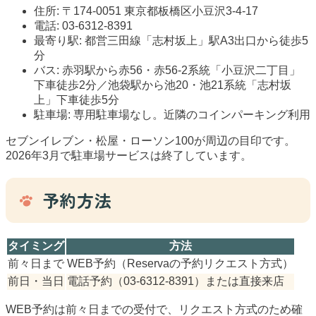
住所: 〒174-0051 東京都板橋区小豆沢3-4-17
電話: 03-6312-8391
最寄り駅: 都営三田線「志村坂上」駅A3出口から徒歩5
分
バス: 赤羽駅から赤56・赤56-2系統「小豆沢二丁目」
下車徒歩2分／池袋駅から池20・池21系統「志村坂
上」下車徒歩5分
駐車場: 専用駐車場なし。近隣のコインパーキング利用
セブンイレブン・松屋・ローソン100が周辺の目印です。
2026年3月で駐車場サービスは終了しています。
予約方法
タイミング
方法
前々日まで
WEB予約（Reservaの予約リクエスト方式）
前日・当日
電話予約（03-6312-8391）または直接来店
WEB予約は前々日までの受付で、リクエスト方式のため確