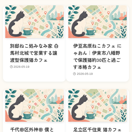
別邸ねこ処みなみ家 白
伊豆高原ねこカフェ に
馬村北城で営業する譲
ゃおん｜伊東市八幡野
渡型保護猫カフェ
で保護猫約30匹と過ご
す本格カフェ
2026-05-19
2026-05-19
千代田区外神田 僕と
足立区千住東 猫カフェ