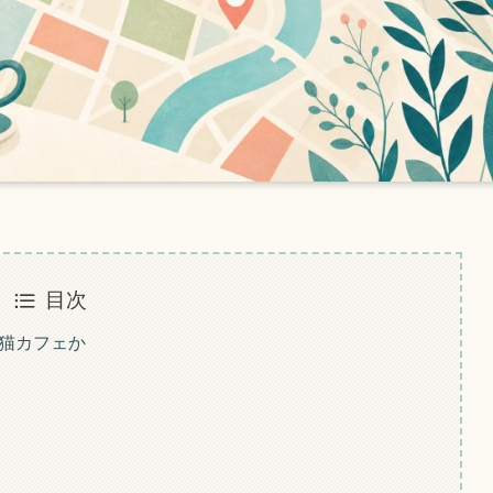
目次
な猫カフェか