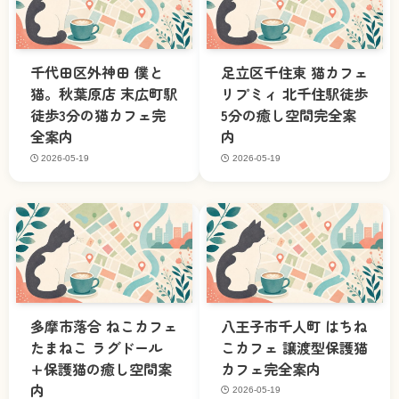
千代田区外神田 僕と
足立区千住東 猫カフェ
猫。秋葉原店 末広町駅
リプミィ 北千住駅徒歩
徒歩3分の猫カフェ完
5分の癒し空間完全案
全案内
内
2026-05-19
2026-05-19
多摩市落合 ねこカフェ
八王子市千人町 はちね
たまねこ ラグドール
こカフェ 譲渡型保護猫
+保護猫の癒し空間案
カフェ完全案内
内
2026-05-19